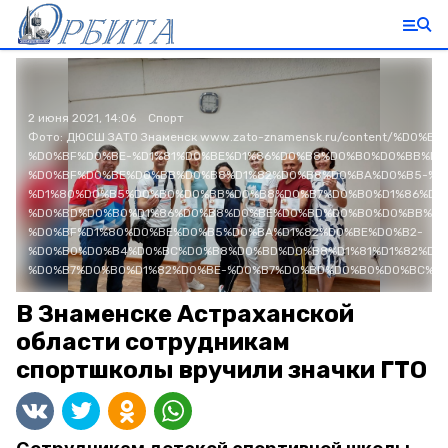
2 июня 2021, 14:06
Спорт
Фото:
ДЮСШ ЗАТО Знаменск
www.zato-znamensk.ru/content/%D0%
%D0%BF%D0%BE-%D1%81%D0%BE%D1%86%D0%B8%D0%B0%D0%BB%D1
%D0%BF%D0%BE%D0%BB%D0%B8%D1%82%D0%B8%D0%BA%D0%B5-%D
%D1%80%D0%B5%D0%B0%D0%BB%D0%B8%D0%B7%D0%B0%D1%86%D0
%D0%BD%D0%B0%D1%86%D0%B8%D0%BE%D0%BD%D0%B0%D0%BB%D1
%D0%BF%D1%80%D0%BE%D0%B5%D0%BA%D1%82%D0%BE%D0%B2-
%D0%B0%D0%B4%D0%BC%D0%B8%D0%BD%D0%B8%D1%81%D1%82%D1
%D0%B7%D0%B0%D1%82%D0%BE-%D0%B7%D0%BD%D0%B0%D0%BC%D
В Знаменске Астраханской
области сотрудникам
спортшколы вручили значки ГТО