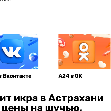
в Вконтакте
А24 в ОК
ит икра в Астрахани
: цены на щучью,