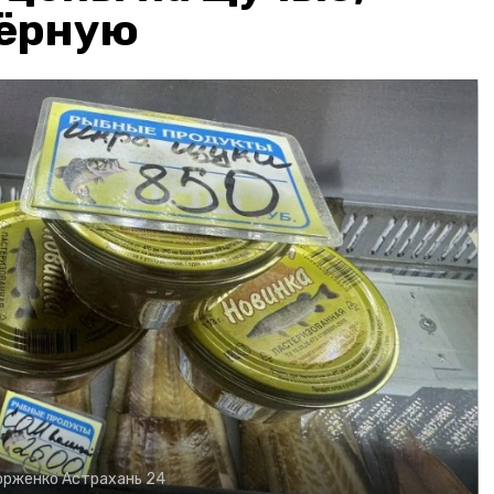
чёрную
орженко
Астрахань 24