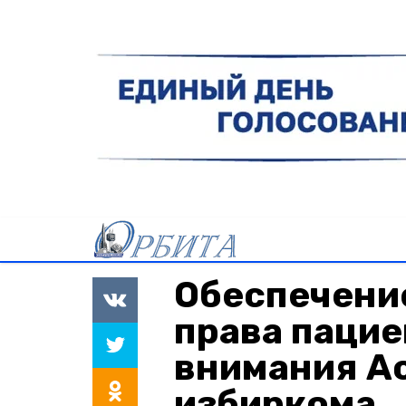
Обеспечени
права пацие
внимания А
избиркома