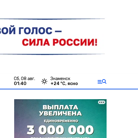
сб, 08 авг.
Знаменск
01:40
+
24
°С,
ясно