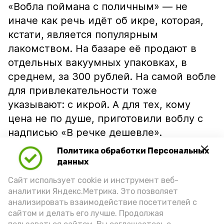
«Вобла поймана с поличным» — не
иначе как речь идёт об икре, которая,
кстати, является популярным
лакомством. На базаре её продают в
отдельных вакуумных упаковках, в
среднем, за 300 рублей. На самой вобле
для привлекательности тоже
указывают: с икрой. А для тех, кому
цена не по душе, приготовили воблу с
надписью «В речке дешевле».
Политика обработки Персональных
данных
Сайт использует cookie и инструмент веб-
аналитики Яндекс.Метрика. Это позволяет
анализировать взаимодействие посетителей с
сайтом и делать его лучше. Продолжая