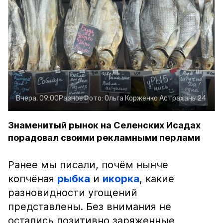
Вчера, 09:00
Разное
Фото:
Ольга Корженко
Астрахань 24
Знаменитый рынок на Селенских Исадах
порадовал своими рекламными перлами
Ранее мы писали, почём нынче
копчёная
рыбка
и
икорка
, какие
разновидности угощений
представлены. Без внимания не
остались позитивно заряженные