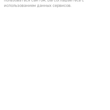
пользоваться сайтом, Вы соглашаетесь с
использованием данных сервисов.
Фото: Ольга Корженко Астрахань 24
Как объяснили продавцы, воблу берут
охотно: уж больно хороша на вкус. К
тому же её удобно транспортировать,
она долго не портится. А это
немаловажно: рыбка, особенно с такими
бодрыми «аффирмациями», станет
лакомым презентом даже для далеко
живущих любимых.