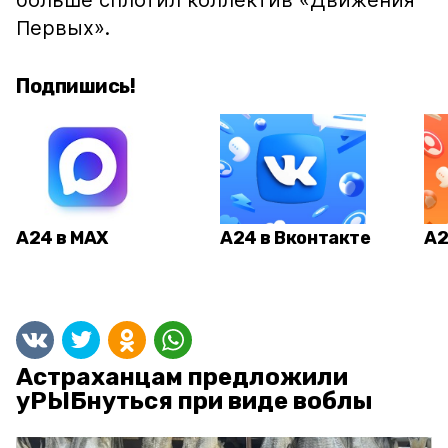
больше сплотил коллектив «Движения
Первых».
Подпишись!
А24 в MAX
А24 в Вконтакте
А2
Астраханцам предложили
уРЫБнуться при виде воблы