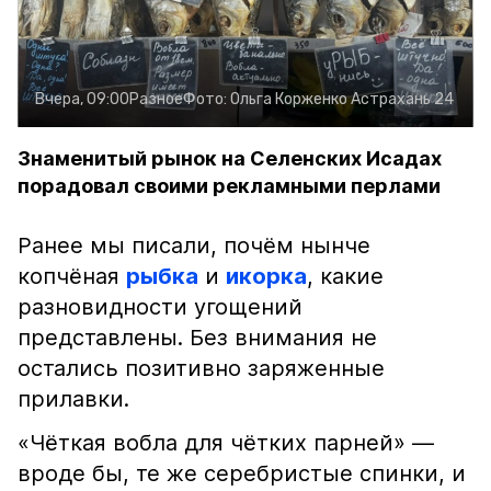
Вчера, 09:00
Разное
Фото:
Ольга Корженко
Астрахань 24
Знаменитый рынок на Селенских Исадах
порадовал своими рекламными перлами
Ранее мы писали, почём нынче
копчёная
рыбка
и
икорка
, какие
разновидности угощений
представлены. Без внимания не
остались позитивно заряженные
прилавки.
«Чёткая вобла для чётких парней» —
вроде бы, те же серебристые спинки, и