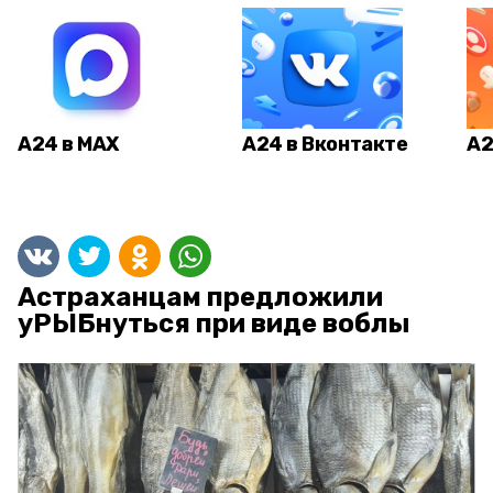
А24 в MAX
А24 в Вконтакте
А2
Астраханцам предложили
уРЫБнуться при виде воблы