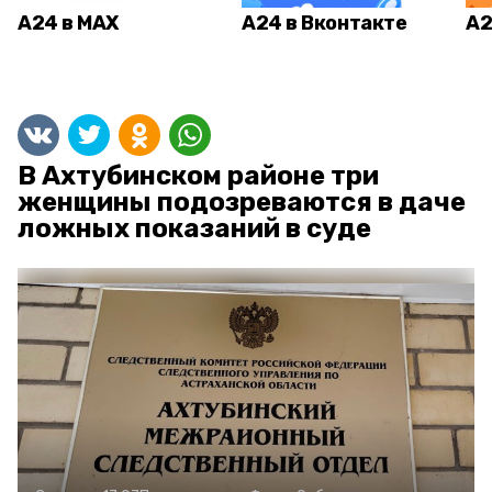
А24 в MAX
А24 в Вконтакте
А2
В Ахтубинском районе три
женщины подозреваются в даче
ложных показаний в суде