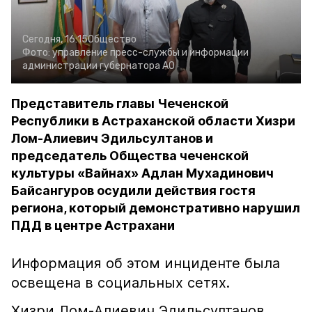
Сегодня, 16:15
Общество
Фото:
управление пресс-службы и информации
администрации губернатора АО
Представитель главы Чеченской
Республики в Астраханской области Хизри
Лом-Алиевич Эдильсултанов и
председатель Общества чеченской
культуры «Вайнах» Адлан Мухадинович
Байсангуров осудили действия гостя
региона, который демонстративно нарушил
ПДД в центре Астрахани
Информация об этом инциденте была
освещена в социальных сетях.
Хизри Лом-Алиевич Эдильсултанов