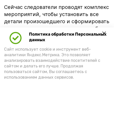
Сейчас следователи проводят комплекс
мероприятий, чтобы установить все
детали произошедшего и сформировать
полноценную доказательственную базу
Политика обработки Персональных
по новым уголовным делам.
данных
Правоохранители напоминают: дача
Сайт использует cookie и инструмент веб-
заведомо ложных показаний не только
аналитики Яндекс.Метрика. Это позволяет
мешает отправлению правосудия,
анализировать взаимодействие посетителей с
но и влечёт серьёзную уголовную
сайтом и делать его лучше. Продолжая
ответственность.
пользоваться сайтом, Вы соглашаетесь с
использованием данных сервисов.
Подпишись!