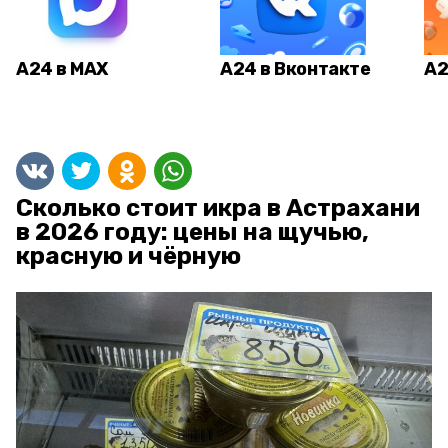
А24 в MAX
А24 в Вконтакте
А2
Сколько стоит икра в Астрахани
в 2026 году: цены на щучью,
красную и чёрную