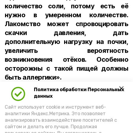
количество соли, потому есть её
нужно в умеренном количестве.
Лакомство может спровоцировать
скачки давления, дать
дополнительную нагрузку на почки,
увеличить вероятность
возникновения отёков. Особенно
осторожны с такой пищей должны
быть аллергики».
Политика обработки Персональных
Для взрослого человека безопасной
данных
порцией икры считается 30-50 граммов
(2-3 ложки). При этом следует обратить
Сайт использует cookie и инструмент веб-
аналитики Яндекс.Метрика. Это позволяет
внимание на хлеб, с которым она
анализировать взаимодействие посетителей с
подаётся: лучше выбирать
сайтом и делать его лучше. Продолжая
цельнозерновой, с мукой грубого