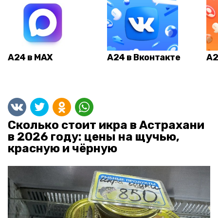
А24 в MAX
А24 в Вконтакте
А2
Сколько стоит икра в Астрахани
в 2026 году: цены на щучью,
красную и чёрную