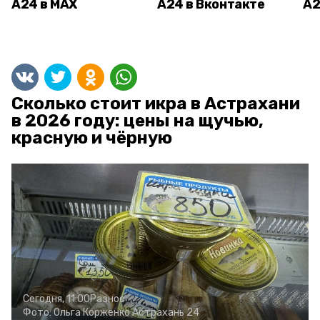
А24 в MAX
А24 в Вконтакте
А2
Сколько стоит икра в Астрахани
в 2026 году: цены на щучью,
красную и чёрную
Сегодня, 11:00
Разное
Фото:
Ольга Корженко
Астрахань 24