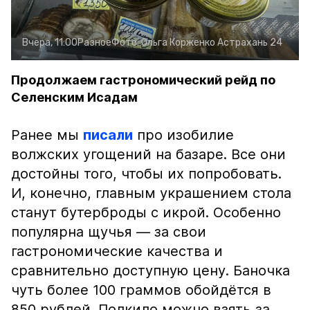
Вчера, 11:00
Разное
Фото:
Ольга Корженко
Астрахань 24
Продолжаем гастрономический рейд по
Селенским Исадам
Ранее мы
писали
про изобилие
волжских угощений на базаре. Все они
достойны того, чтобы их попробовать.
И, конечно, главным украшением стола
станут бутерброды с икрой. Особенно
популярна щучья — за свои
гастрономические качества и
сравнительно доступную цену. Баночка
чуть более 100 граммов обойдётся в
850 рублей. Полкило можно взять за