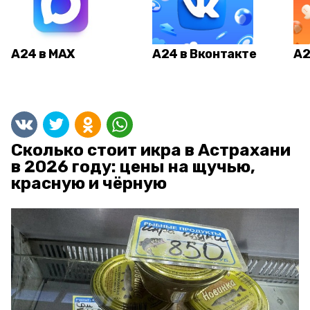
А24 в MAX
А24 в Вконтакте
А2
Сколько стоит икра в Астрахани
в 2026 году: цены на щучью,
красную и чёрную