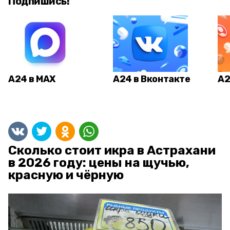
Подпишись!
А24 в MAX
А24 в Вконтакте
А2
Сколько стоит икра в Астрахани
в 2026 году: цены на щучью,
красную и чёрную