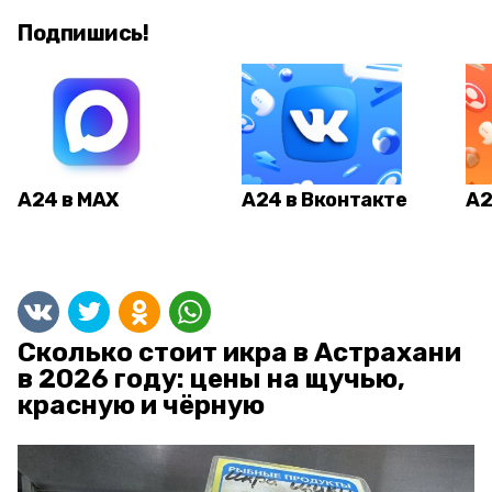
Подпишись!
А24 в MAX
А24 в Вконтакте
А2
Сколько стоит икра в Астрахани
в 2026 году: цены на щучью,
красную и чёрную