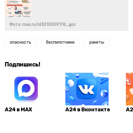
Фото: max.ru/id3015009178_gos
опасность
беспилотники
ракеты
Подпишись!
А24 в MAX
А24 в Вконтакте
А2