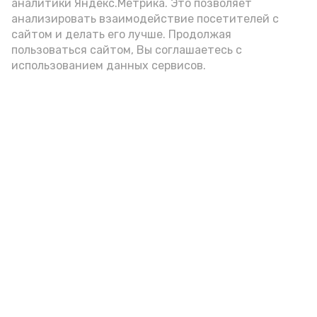
аналитики Яндекс.Метрика. Это позволяет
анализировать взаимодействие посетителей с
сайтом и делать его лучше. Продолжая
год единства народов
закон
пользоваться сайтом, Вы соглашаетесь с
использованием данных сервисов.
Подпишись!
А24 в MAX
А24 в Вконтакте
А2
В Знаменске идет активная
подготовка к выборам