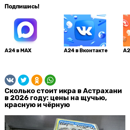
Подпишись!
А24 в MAX
А24 в Вконтакте
А2
Сколько стоит икра в Астрахани
в 2026 году: цены на щучью,
красную и чёрную