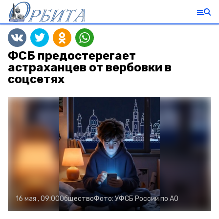
ФСБ предостерегает
астраханцев от вербовки в
соцсетях
16 мая , 09:00
Общество
Фото:
УФСБ России по АО