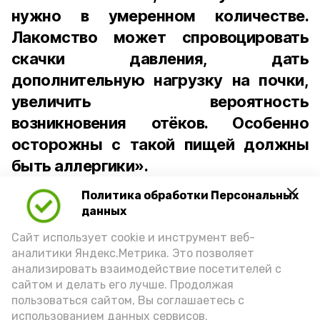
нужно в умеренном количестве.
Лакомство может спровоцировать
скачки давления, дать
дополнительную нагрузку на почки,
увеличить вероятность
возникновения отёков. Особенно
осторожны с такой пищей должны
быть аллергики».
Политика обработки Персональных
Для взрослого человека безопасной
данных
порцией икры считается 30-50 граммов
(2-3 ложки). При этом следует обратить
Сайт использует cookie и инструмент веб-
аналитики Яндекс.Метрика. Это позволяет
внимание на хлеб, с которым она
анализировать взаимодействие посетителей с
подаётся: лучше выбирать
сайтом и делать его лучше. Продолжая
цельнозерновой, с мукой грубого
пользоваться сайтом, Вы соглашаетесь с
использованием данных сервисов.
помола. Есть икру следует в первой