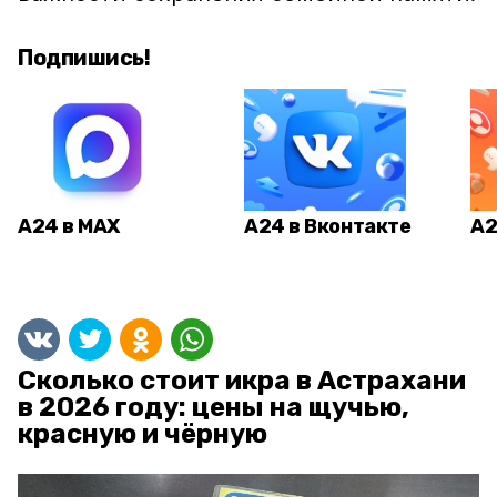
Подпишись!
А24 в MAX
А24 в Вконтакте
А2
Сколько стоит икра в Астрахани
в 2026 году: цены на щучью,
красную и чёрную