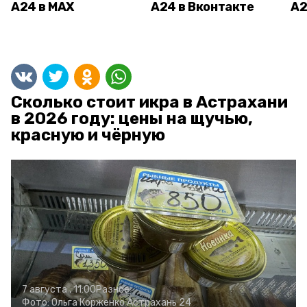
А24 в MAX
А24 в Вконтакте
А2
Сколько стоит икра в Астрахани
в 2026 году: цены на щучью,
красную и чёрную
7 августа , 11:00
Разное
Фото:
Ольга Корженко
Астрахань 24