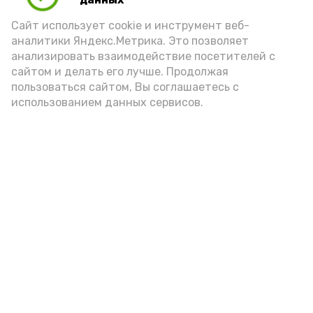
Video
Сайт использует cookie и инструмент веб-
аналитики Яндекс.Метрика. Это позволяет
анализировать взаимодействие посетителей с
сайтом и делать его лучше. Продолжая
Видео: управление пресс-службы и информации
пользоваться сайтом, Вы соглашаетесь с
администрации губернатора АО
использованием данных сервисов.
год единства народов
закон
Подпишись!
А24 в MAX
А24 в Вконтакте
А2