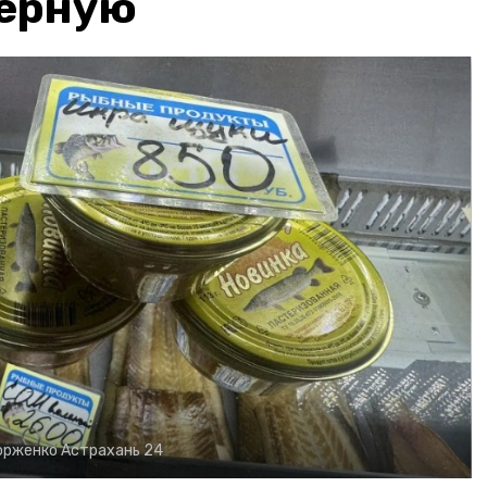
чёрную
орженко
Астрахань 24