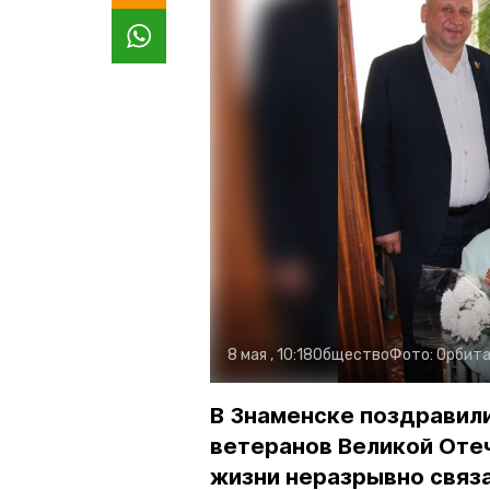
8 мая , 10:18
Общество
Фото:
Орбит
В Знаменске поздравил
ветеранов Великой Отеч
жизни неразрывно связ