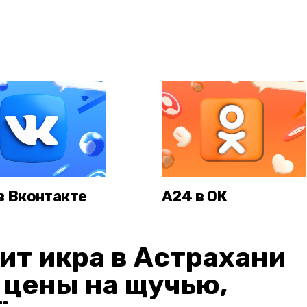
в Вконтакте
А24 в ОК
ит икра в Астрахани
: цены на щучью,