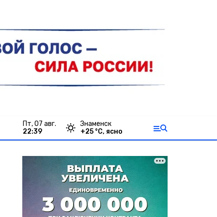
пт, 07 авг.
Знаменск
22:39
+
25
°С,
ясно