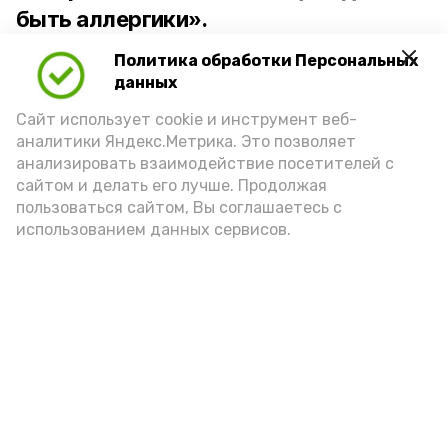
быть аллергики».
Политика обработки Персональных
Для взрослого человека безопасной
данных
порцией икры считается 30-50 граммов
(2-3 ложки). При этом следует обратить
Сайт использует cookie и инструмент веб-
аналитики Яндекс.Метрика. Это позволяет
внимание на хлеб, с которым она
анализировать взаимодействие посетителей с
подаётся: лучше выбирать
сайтом и делать его лучше. Продолжая
цельнозерновой, с мукой грубого
пользоваться сайтом, Вы соглашаетесь с
использованием данных сервисов.
помола. Есть икру следует в первой
половине дня. Кстати, полезнее для
здоровья сопроводить такой бутерброд
сочными овощами, свежей зеленью и
отварным яйцом.