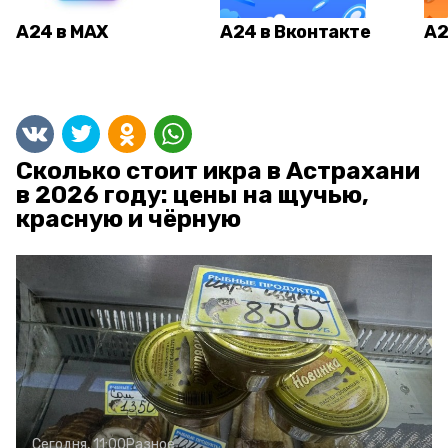
А24 в MAX
А24 в Вконтакте
А2
Сколько стоит икра в Астрахани
в 2026 году: цены на щучью,
красную и чёрную
Сегодня, 11:00
Разное