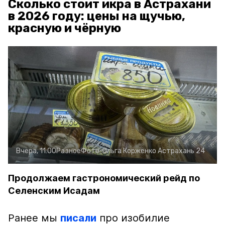
Сколько стоит икра в Астрахани
в 2026 году: цены на щучью,
красную и чёрную
Вчера, 11:00
Разное
Фото:
Ольга Корженко
Астрахань 24
Продолжаем гастрономический рейд по
Селенским Исадам
Ранее мы
писали
про изобилие