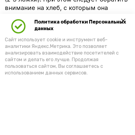
внимание на хлеб, с которым она
подаётся: лучше выбирать
Политика обработки Персональных
цельнозерновой, с мукой грубого
данных
помола. Есть икру следует в первой
Сайт использует cookie и инструмент веб-
половине дня. Кстати, полезнее для
аналитики Яндекс.Метрика. Это позволяет
здоровья сопроводить такой бутерброд
анализировать взаимодействие посетителей с
сочными овощами, свежей зеленью и
сайтом и делать его лучше. Продолжая
пользоваться сайтом, Вы соглашаетесь с
отварным яйцом.
использованием данных сервисов.