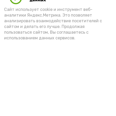
Правоохранители напоминают: дача
Сайт использует cookie и инструмент веб-
заведомо ложных показаний не только
аналитики Яндекс.Метрика. Это позволяет
мешает отправлению правосудия,
анализировать взаимодействие посетителей с
но и влечёт серьёзную уголовную
сайтом и делать его лучше. Продолжая
ответственность.
пользоваться сайтом, Вы соглашаетесь с
использованием данных сервисов.
Подпишись!
А24 в MAX
А24 в Вконтакте
А2