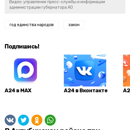
Видео: управление пресс-службы и информации
администрации губернатора АО
год единства народов
закон
Подпишись!
А24 в MAX
А24 в Вконтакте
А2