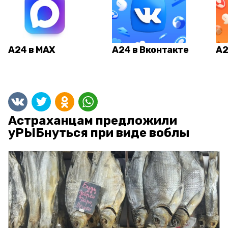
А24 в MAX
А24 в Вконтакте
А2
Астраханцам предложили
уРЫБнуться при виде воблы