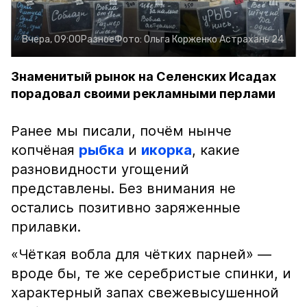
Вчера, 09:00
Разное
Фото:
Ольга Корженко
Астрахань 24
Знаменитый рынок на Селенских Исадах
порадовал своими рекламными перлами
Ранее мы писали, почём нынче
копчёная
рыбка
и
икорка
, какие
разновидности угощений
представлены. Без внимания не
остались позитивно заряженные
прилавки.
«Чёткая вобла для чётких парней» —
вроде бы, те же серебристые спинки, и
характерный запах свежевысушенной