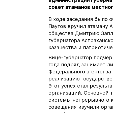
администрации губерна
совет атаманов местно
В ходе заседания было о
Паутов вручил атаману А
общества Дмитрию Запл
губернатора Астраханск
казачества и патриотиче
Вице-губернатор подчерк
года подряд занимает л
Федерального агентства
реализацию государстве
Этот успех стал результ
организаций. Основной 
системы непрерывного к
совещания изучили орга