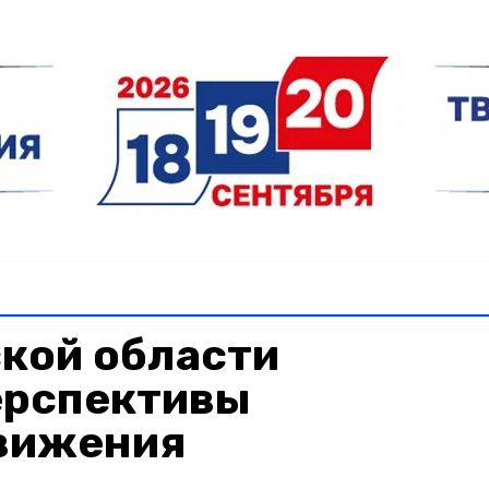
кой области
ерспективы
движения