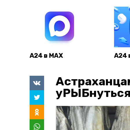
А24 в MAX
А24 
Астраханца
уРЫБнуться