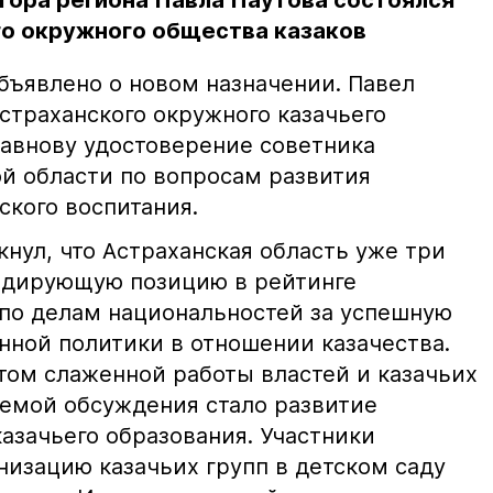
тора региона Павла Паутова состоялся
го окружного общества казаков
бъявлено о новом назначении. Павел
страханского окружного казачьего
авнову удостоверение советника
ой области по вопросам развития
ского воспитания.
нул, что Астраханская область уже три
идирующую позицию в рейтинге
 по делам национальностей за успешную
нной политики в отношении казачества.
атом слаженной работы властей и казачьих
темой обсуждения стало развитие
азачьего образования. Участники
низацию казачьих групп в детском саду