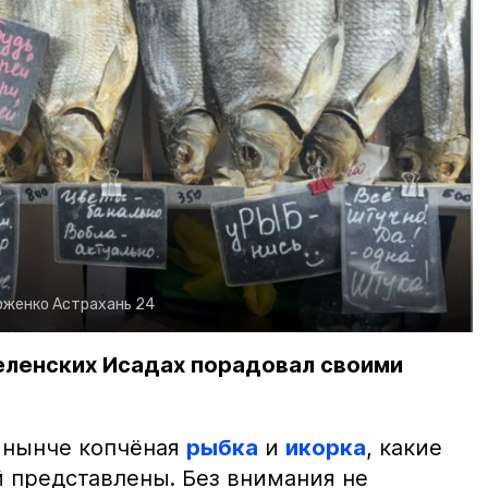
рженко
Астрахань 24
еленских Исадах порадовал своими
 нынче копчёная
рыбка
и
икорка
, какие
 представлены. Без внимания не