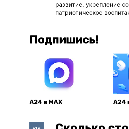
развитие, укрепление с
патриотическое воспита
Подпишись!
А24 в MAX
А24 
Сколько сто