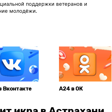
оциальной поддержки ветеранов и
ние молодёжи.
в Вконтакте
А24 в ОК
ит икра в Астрахани