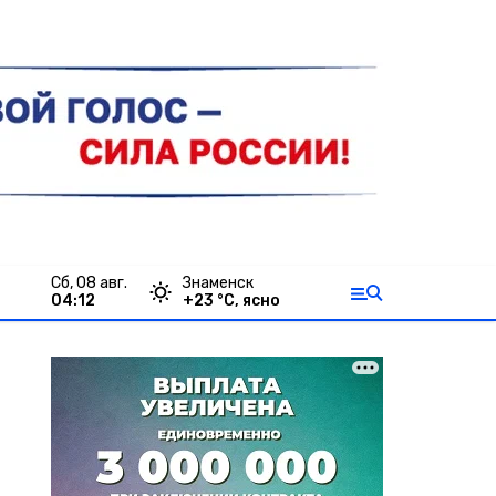
сб, 08 авг.
Знаменск
04:12
+
23
°С,
ясно