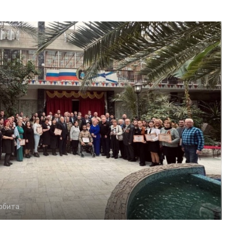
рбита