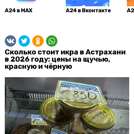
А24 в MAX
А24 в Вконтакте
А2
Сколько стоит икра в Астрахани
в 2026 году: цены на щучью,
красную и чёрную