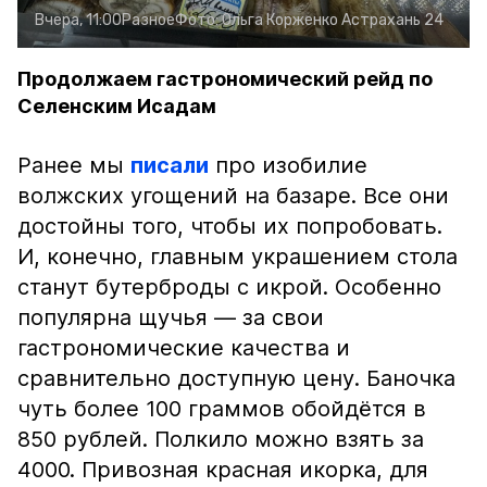
Вчера, 11:00
Разное
Фото:
Ольга Корженко
Астрахань 24
Продолжаем гастрономический рейд по
Селенским Исадам
Ранее мы
писали
про изобилие
волжских угощений на базаре. Все они
достойны того, чтобы их попробовать.
И, конечно, главным украшением стола
станут бутерброды с икрой. Особенно
популярна щучья — за свои
гастрономические качества и
сравнительно доступную цену. Баночка
чуть более 100 граммов обойдётся в
850 рублей. Полкило можно взять за
4000. Привозная красная икорка, для