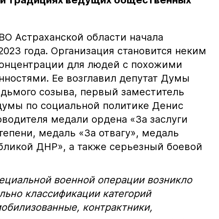
 и традициях ведущих общественных
ВО Астраханской области начала
2023 года. Организация становится неким
концентрации для людей с похожими
ностями. Ее возглавил депутат Думы
едьмого созыва, первый заместитель
думы по социальной политике Денис
оводителя медали ордена «За заслуги
степени, медаль «За отвагу», медаль
убликой ДНР», а также серьезный боевой
пециальной военной операции возникло
льно классификации категорий
обилизованные, контрактники,