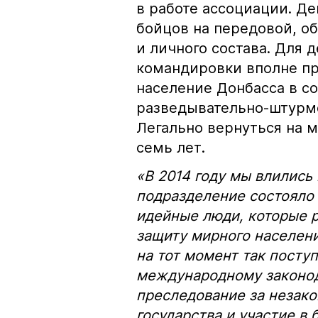
в работе ассоциации. Д
бойцов на передовой, о
и личного состава. Для 
командировки вполне пр
население Донбасса в с
разведывательно-штурмо
Легально вернуться на 
семь лет.
«В 2014 году мы влились
подразделение состояло 
идейные люди, которые р
защиту мирного населен
на тот момент так посту
международному законод
преследование за незако
государства и участие в 