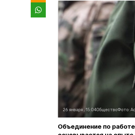
26 января , 15:04
Общество
Фото:
А
Объединение по работе