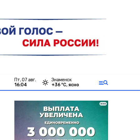
пт, 07 авг.
Знаменск
16:04
+
36
°С,
ясно