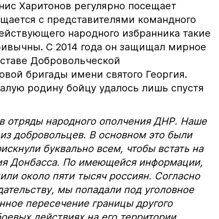
енис Харитонов регулярно посещает
бщается с представителями командного
действующего народного избранника такие
ивычны. С 2014 года он защищал мирное
оставе Добровольческой
вой бригады имени святого Георгия.
малую родину бойцу удалось лишь спустя
 в отряды народного ополчения ДНР. Наше
из добровольцев. В основном это были
искнули буквально всем, чтобы встать на
ия Донбасса. По имеющейся информации,
пили около пяти тысяч россиян. Согласно
ательству, мы попадали под уголовное
нное пересечение границы другого
боевых действиях на его территории.