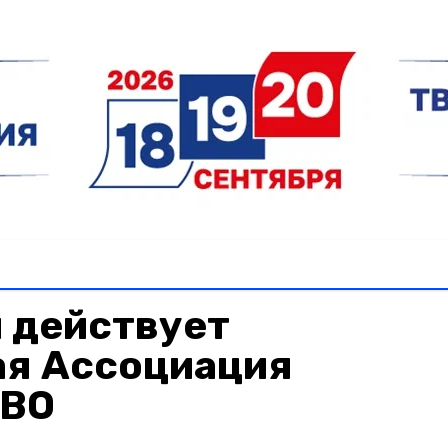
 действует
ая Ассоциация
СВО