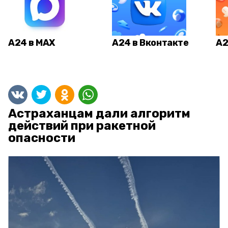
А24 в MAX
А24 в Вконтакте
А2
Астраханцам дали алгоритм
действий при ракетной
опасности