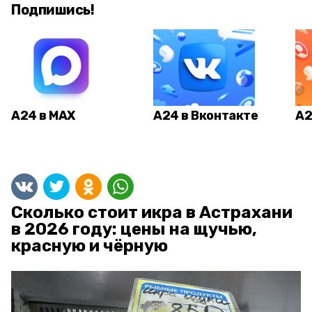
Подпишись!
А24 в MAX
А24 в Вконтакте
А2
Сколько стоит икра в Астрахани
в 2026 году: цены на щучью,
красную и чёрную