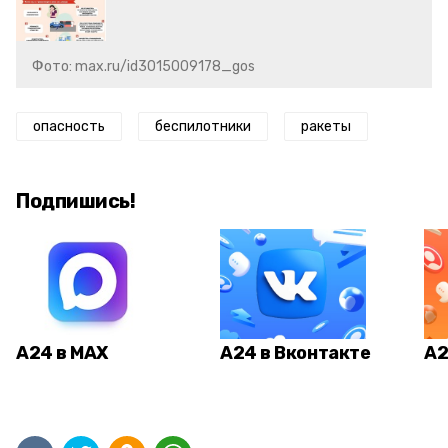
Фото: max.ru/id3015009178_gos
опасность
беспилотники
ракеты
Подпишись!
А24 в MAX
А24 в Вконтакте
А2