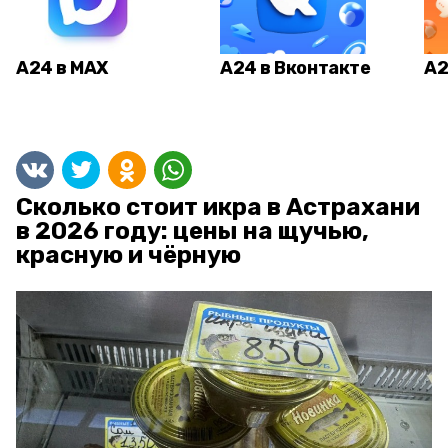
А24 в MAX
А24 в Вконтакте
А2
Сколько стоит икра в Астрахани
в 2026 году: цены на щучью,
красную и чёрную