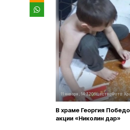
11 января , 14:32
Общество
Фото:
Хр
В храме Георгия Победо
акции «Николин дар»