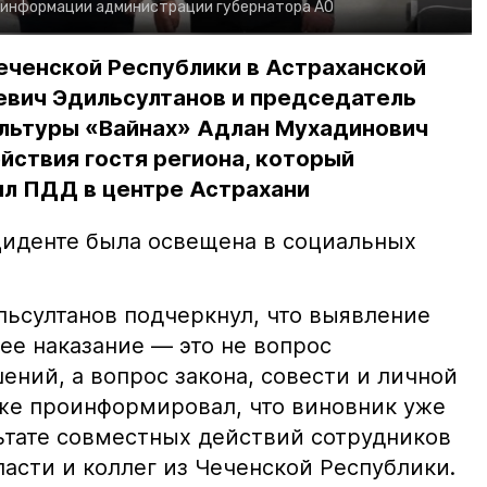
 информации администрации губернатора АО
еченской Республики в Астраханской
евич Эдильсултанов и председатель
льтуры «Вайнах» Адлан Мухадинович
йствия гостя региона, который
л ПДД в центре Астрахани
иденте была освещена в социальных
ьсултанов подчеркнул, что выявление
е наказание — это не вопрос
ний, а вопрос закона, совести и личной
кже проинформировал, что виновник уже
льтате совместных действий сотрудников
асти и коллег из Чеченской Республики.