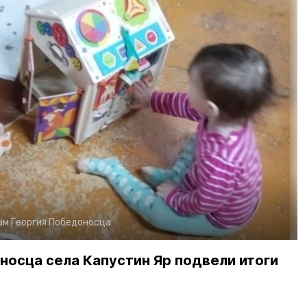
ам Георгия Победоносца
носца села Капустин Яр подвели итоги