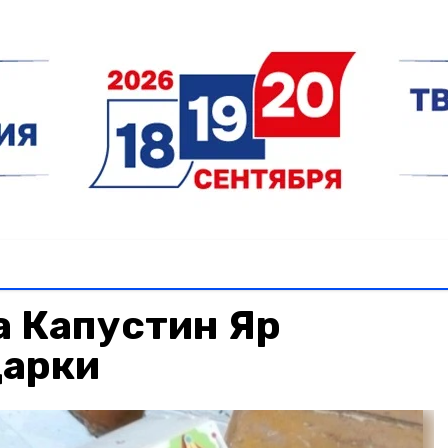
а Капустин Яр
дарки