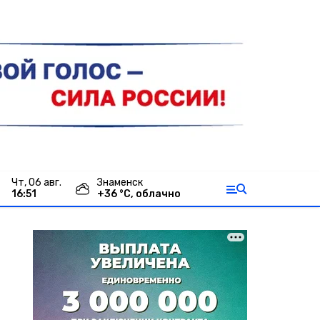
чт, 06 авг.
Знаменск
16:51
+
36
°С,
облачно