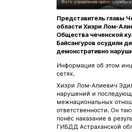
Фото:
управление пресс-службы и
Представитель главы Ч
области Хизри Лом-Али
Общества чеченской ку
Байсангуров осудили де
демонстративно наруши
Информация об этом инц
сетях.
Хизри Лом-Алиевич Эдил
нарушений и последующе
межнациональных отноше
ответственности. Он та
понёс наказание в резу
ГИБДД Астраханской обл