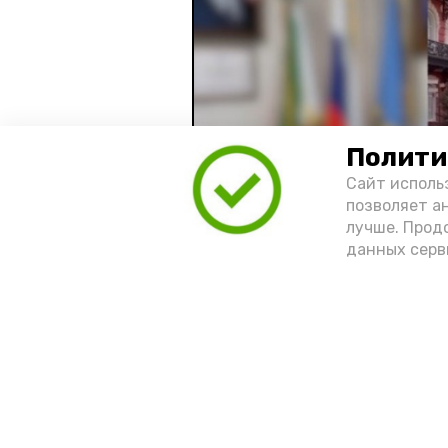
Полити
Сайт исполь
позволяет а
лучше. Прод
данных серв
Видео: управление пресс-службы 
год единства народов
зако
Подпишись!