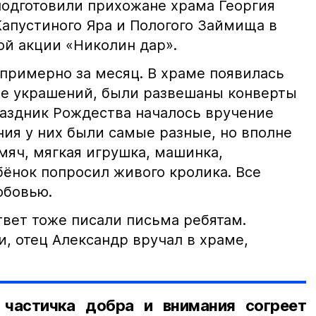
подготовили прихожане храма Георгия
Капустиного Яра и Пологого Займища в
ой акции «Николин дар».
 примерно за месяц. В храме появилась
оме украшений, были развешаны конверты
раздник Рождества началось вручение
ния у них были самые разные, но вполне
мяч, мягкая игрушка, машинка,
бёнок попросил живого кролика. Все
юбовью.
твет тоже писали письма ребятам.
, отец Александр вручал в храме,
 частичка добра и внимания согреет