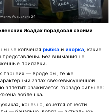
рженко
Астрахань 24
еленских Исадах порадовал своими
 нынче копчёная
рыбка
и
икорка
, какие
 представлены. Без внимания не
яженные прилавки.
х парней» — вроде бы, те же
характерный запах свежевысушенной
но аппетит разжигается гораздо сильнее:
ряжена воблёшка.
ужика», конечно, хочется отнести
еты — банально, вобла — актуально»