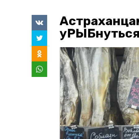
Астраханца
уРЫБнуться