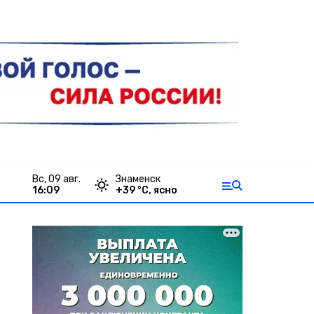
вс, 09 авг.
Знаменск
16:09
+
39
°С,
ясно