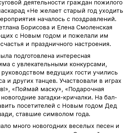
суговой деятельности граждан пожилого
маскарад «Не желает старый год уходить
мероприятия началось с поздравлений.
етлана Борисова и Елена Смоленская
ющих с Новым годом и пожелали им
 счастья и праздничного настроения.
была подготовлена интересная
мма с увлекательными конкурсами,
д руководством ведущих гости учились
са и других танцев. Участвовали в играх
ов!», «Поймай маску», «Подарочная
новогодние загадки-кричалки. На бал-
вить посетителей с Новым годом Дед
шади, ставшие символом года.
ало много новогодних веселых песен и