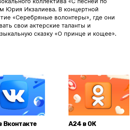
вокального коллектива «С песней по
м Юрия Икзалиева. В концертной
тие «Серебряные волонтеры», где они
ать свои актерские таланты и
зыкальную сказку «О принце и кощее».
в Вконтакте
А24 в ОК