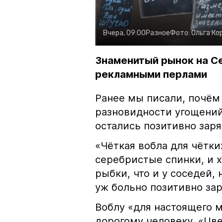
Вчера, 09:00
Разное
Фото:
Ольга Ко
Знаменитый рынок на С
рекламными перлами
Ранее мы писали, почём
разновидности угощений
остались позитивно зар
«Чёткая вобла для чётки
серебристые спинки, и 
рыбки, что и у соседей, 
уж больно позитивно за
Воблу «для настоящего м
дорогому человеку. «Цв