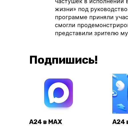
частушек в исполнении 
жизни» под руководство
программе приняли учас
смогли продемонстриров
представили зрителю му
Подпишись!
А24 в MAX
А24 