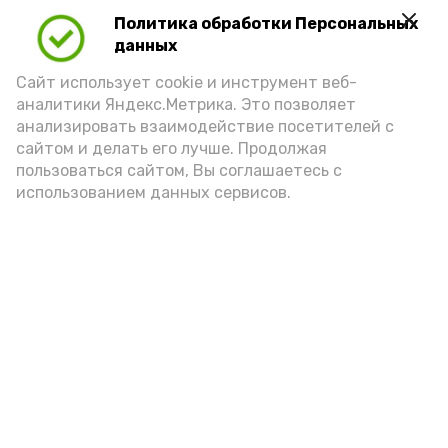
Политика обработки Персональных
Для взрослого человека безопасной
данных
порцией икры считается 30-50 граммов
(2-3 ложки). При этом следует обратить
Сайт использует cookie и инструмент веб-
аналитики Яндекс.Метрика. Это позволяет
внимание на хлеб, с которым она
анализировать взаимодействие посетителей с
подаётся: лучше выбирать
сайтом и делать его лучше. Продолжая
цельнозерновой, с мукой грубого
пользоваться сайтом, Вы соглашаетесь с
использованием данных сервисов.
помола. Есть икру следует в первой
половине дня. Кстати, полезнее для
здоровья сопроводить такой бутерброд
сочными овощами, свежей зеленью и
отварным яйцом.