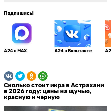
Подпишись!
А24 в MAX
А24 в Вконтакте
А2
Сколько стоит икра в Астрахани
в 2026 году: цены на щучью,
красную и чёрную