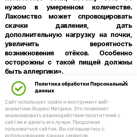
нужно в умеренном количестве.
Лакомство может спровоцировать
скачки давления, дать
дополнительную нагрузку на почки,
увеличить вероятность
возникновения отёков. Особенно
осторожны с такой пищей должны
быть аллергики».
Политика обработки Персональных
Для взрослого человека безопасной
данных
порцией икры считается 30-50 граммов
(2-3 ложки). При этом следует обратить
Сайт использует cookie и инструмент веб-
аналитики Яндекс.Метрика. Это позволяет
внимание на хлеб, с которым она
анализировать взаимодействие посетителей с
подаётся: лучше выбирать
сайтом и делать его лучше. Продолжая
цельнозерновой, с мукой грубого
пользоваться сайтом, Вы соглашаетесь с
использованием данных сервисов.
помола. Есть икру следует в первой