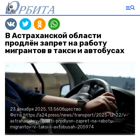
В Астраханской области
продлён запрет на работу
мигрантов в такси и автобусах
23 декабря 2025, 13:56
Общество
Фото:
https://a24.press/news/transport/2025-12-22/v-
astrahanskoy-oblasti-prodlyon-zapret-na-rabotu-
migrantov-v-taksi-i-avtobusah-205974