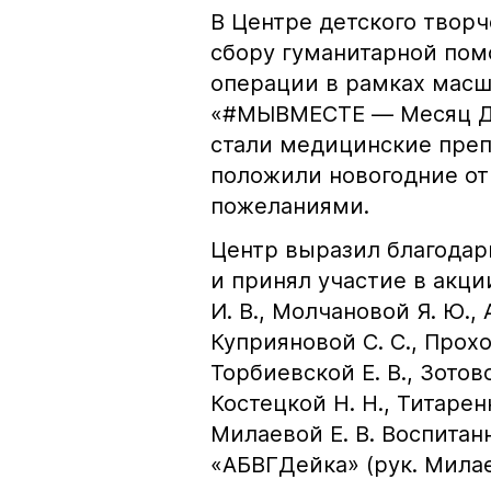
В Центре детского твор
сбору гуманитарной пом
операции в рамках мас
«#МЫВМЕСТЕ — Месяц Доб
стали медицинские преп
положили новогодние от
пожеланиями.
Центр выразил благодар
и принял участие в акции
И. В., Молчановой Я. Ю., 
Куприяновой С. С., Прохо
Торбиевской Е. В., Зотово
Костецкой Н. Н., Титаренк
Милаевой Е. В. Воспита
«АБВГДейка» (рук. Милаев