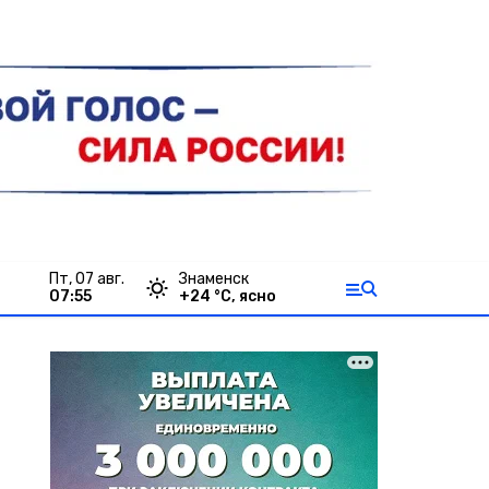
пт, 07 авг.
Знаменск
07:55
+
24
°С,
ясно