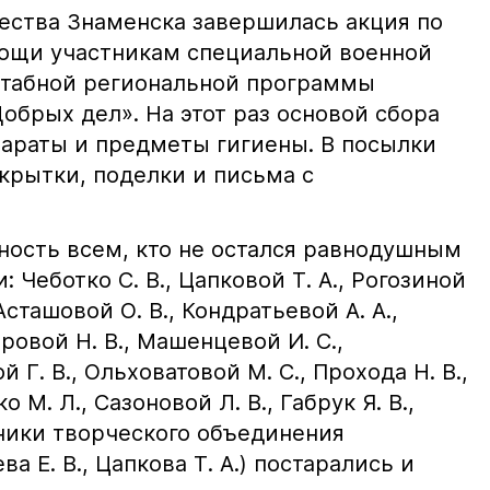
чества Знаменска завершилась акция по
ощи участникам специальной военной
штабной региональной программы
рых дел». На этот раз основой сбора
араты и предметы гигиены. В посылки
крытки, поделки и письма с
ность всем, кто не остался равнодушным
: Чеботко С. В., Цапковой Т. А., Рогозиной
Асташовой О. В., Кондратьевой А. А.,
ровой Н. В., Машенцевой И. С.,
й Г. В., Ольховатовой М. С., Прохода Н. В.,
о М. Л., Сазоновой Л. В., Габрук Я. В.,
нники творческого объединения
а Е. В., Цапкова Т. А.) постарались и