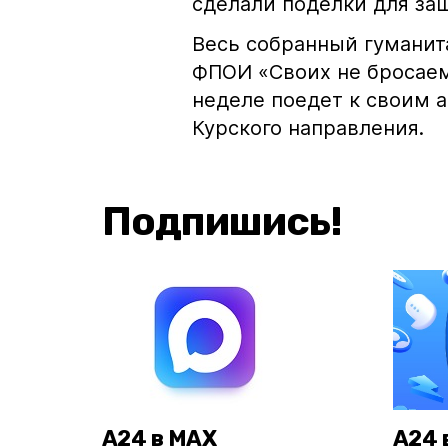
сделали поделки для за
Весь собранный гуманит
ФПОИ «Своих не бросаем
неделе поедет к своим 
Курского направления.
Подпишись!
А24 в MAX
А24 