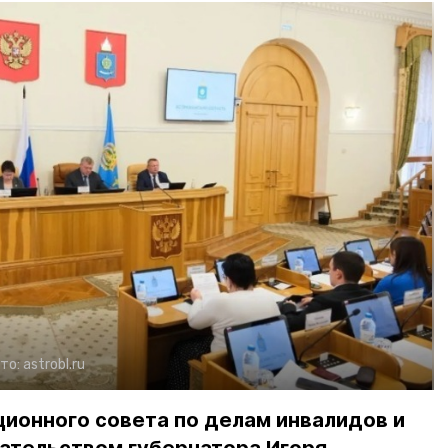
то:
astrobl.ru
ионного совета по делам инвалидов и