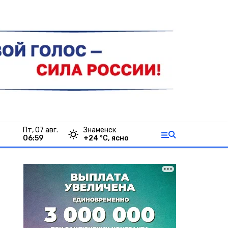
пт, 07 авг.
Знаменск
06:59
+
24
°С,
ясно