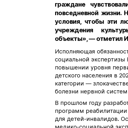
граждане чувствова
повседневной жизни. 
условия, чтобы эти л
учреждения культу
объекты», — отметил И
Исполняющая обязанност
социальной экспертизы 
повышении уровня перви
детского населения в 20
категории — злокачеств
болезни нервной систем
В прошлом году разрабо
программ реабилитации 
для детей-инвалидов. О
медико-социальной эксп