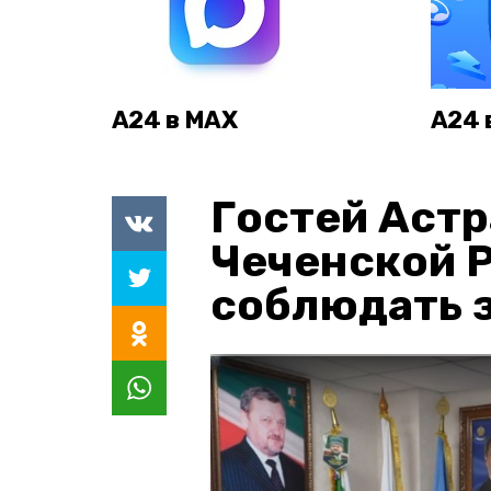
А24 в MAX
А24 
Гостей Астр
Чеченской 
соблюдать з