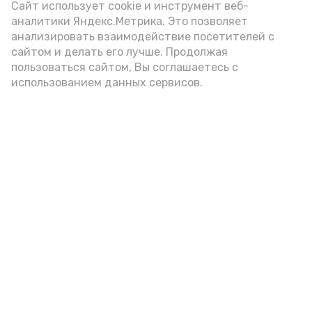
(2-3 ложки). При этом следует обратить
Сайт использует cookie и инструмент веб-
аналитики Яндекс.Метрика. Это позволяет
внимание на хлеб, с которым она
анализировать взаимодействие посетителей с
подаётся: лучше выбирать
сайтом и делать его лучше. Продолжая
цельнозерновой, с мукой грубого
пользоваться сайтом, Вы соглашаетесь с
использованием данных сервисов.
помола. Есть икру следует в первой
половине дня. Кстати, полезнее для
здоровья сопроводить такой бутерброд
сочными овощами, свежей зеленью и
отварным яйцом.