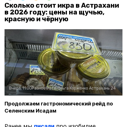
Сколько стоит икра в Астрахани
в 2026 году: цены на щучью,
красную и чёрную
Вчера, 11:00
Разное
Фото:
Ольга Корженко
Астрахань 24
Продолжаем гастрономический рейд по
Селенским Исадам
Ранее мы
писали
про изобилие