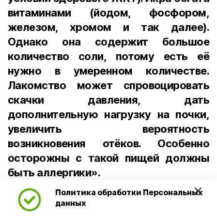
витаминами (йодом, фосфором,
железом, хромом и так далее).
Однако она содержит большое
количество соли, потому есть её
нужно в умеренном количестве.
Лакомство может спровоцировать
скачки давления, дать
дополнительную нагрузку на почки,
увеличить вероятность
возникновения отёков. Особенно
осторожны с такой пищей должны
быть аллергики».
Политика обработки Персональных
Для взрослого человека безопасной
данных
порцией икры считается 30-50 граммов