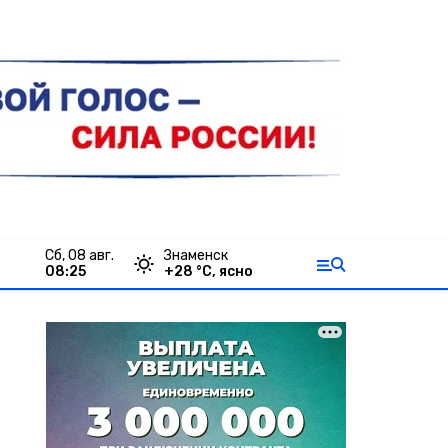
сб, 08 авг.
Знаменск
08:25
+
28
°С,
ясно