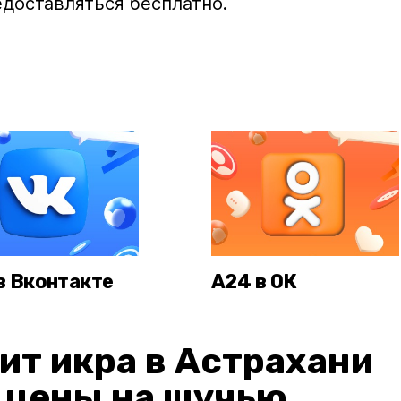
едоставляться бесплатно.
в Вконтакте
А24 в ОК
ит икра в Астрахани
: цены на щучью,