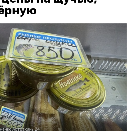
чёрную
рженко
Астрахань 24