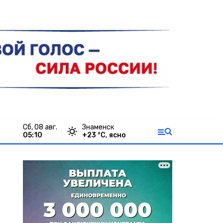
сб, 08 авг.
Знаменск
05:10
+
23
°С,
ясно