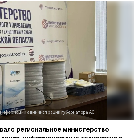
 информации администрации губернатора АО
овало региональное министерство