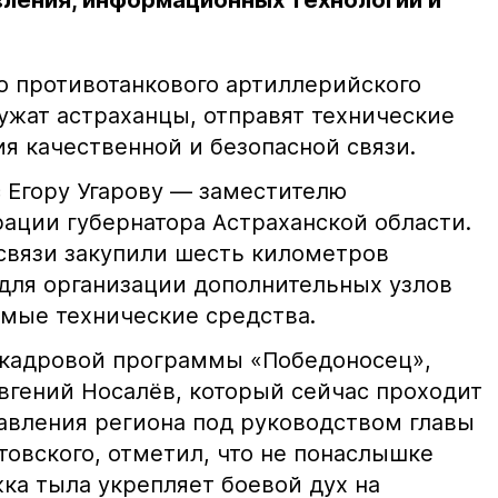
вления, информационных технологий и
го противотанкового артиллерийского
ужат астраханцы, отправят технические
я качественной и безопасной связи.
 Егору Угарову — заместителю
ации губернатора Астраханской области.
 связи закупили шесть километров
 для организации дополнительных узлов
имые технические средства.
 кадровой программы «Победоносец»,
вгений Носалёв, который сейчас проходит
авления региона под руководством главы
товского, отметил, что не понаслышке
жка тыла укрепляет боевой дух на