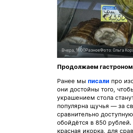
Вчера, 11:00
Разное
Фото:
Ольга Ко
Продолжаем гастроном
Ранее мы
писали
про изо
они достойны того, чтоб
украшением стола стану
популярна щучья — за с
сравнительно доступную 
обойдётся в 850 рублей.
красная икорка, для срав