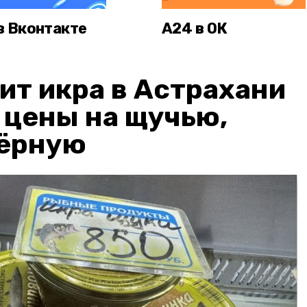
в Вконтакте
А24 в ОК
ит икра в Астрахани
: цены на щучью,
чёрную