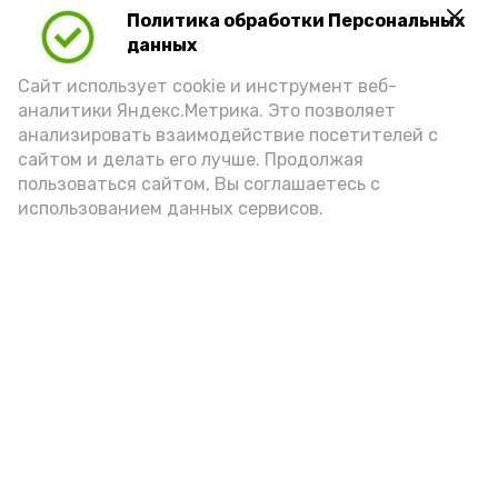
Политика обработки Персональных
Для взрослого человека безопасной
данных
порцией икры считается 30-50 граммов
(2-3 ложки). При этом следует обратить
Сайт использует cookie и инструмент веб-
аналитики Яндекс.Метрика. Это позволяет
внимание на хлеб, с которым она
анализировать взаимодействие посетителей с
подаётся: лучше выбирать
сайтом и делать его лучше. Продолжая
цельнозерновой, с мукой грубого
пользоваться сайтом, Вы соглашаетесь с
использованием данных сервисов.
помола. Есть икру следует в первой
половине дня. Кстати, полезнее для
здоровья сопроводить такой бутерброд
сочными овощами, свежей зеленью и
отварным яйцом.