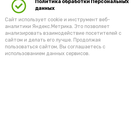
Политика обработки Персональных
Для взрослого человека безопасной
данных
порцией икры считается 30-50 граммов
(2-3 ложки). При этом следует обратить
Сайт использует cookie и инструмент веб-
аналитики Яндекс.Метрика. Это позволяет
внимание на хлеб, с которым она
анализировать взаимодействие посетителей с
подаётся: лучше выбирать
сайтом и делать его лучше. Продолжая
цельнозерновой, с мукой грубого
пользоваться сайтом, Вы соглашаетесь с
использованием данных сервисов.
помола. Есть икру следует в первой
половине дня. Кстати, полезнее для
здоровья сопроводить такой бутерброд
сочными овощами, свежей зеленью и
отварным яйцом.