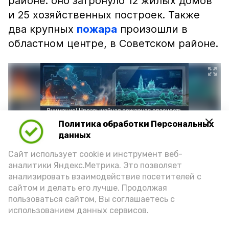
районе: оно затронуло 12 жилых домов
и 25 хозяйственных построек. Также
два крупных
пожара
произошли в
областном центре, в Советском районе.
Политика обработки Персональных
данных
Сайт использует cookie и инструмент веб-
аналитики Яндекс.Метрика. Это позволяет
анализировать взаимодействие посетителей с
сайтом и делать его лучше. Продолжая
Фото: max.ru/mchs_astrakhan
пользоваться сайтом, Вы соглашаетесь с
использованием данных сервисов.