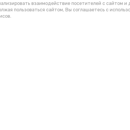
нализировать взаимодействие посетителей с сайтом и 
олжая пользоваться сайтом, Вы соглашаетесь с использ
исов.
Фото: max.ru/mchs_astrakhan
Play
Video