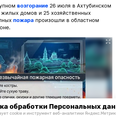
рупном
возгорание
26 июля в Ахтубинском
2 жилых домов и 25 хозяйственных
упных
пожара
произошли в областном
оне.
ка обработки Персональных да
зует cookie и инструмент веб-аналитики Яндекс.Метрик