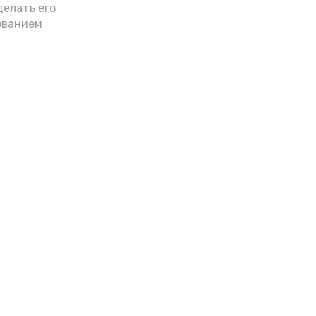
делать его
ованием
Лента новостей