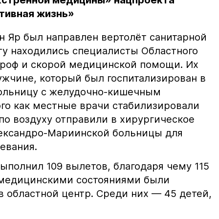
кстренной медицины» нацпроекта
тивная жизнь»
ин Яр был направлен вертолёт санитарной
рту находились специалисты Областного
роф и скорой медицинской помощи. Их
ужчине, который был госпитализирован в
ольницу с желудочно-кишечным
ого как местные врачи стабилизировали
 по воздуху отправили в хирургическое
лександро-Мариинской больницы для
евания.
выполнил 109 вылетов, благодаря чему 115
 медицинскими состояниями были
 областной центр. Среди них — 45 детей,