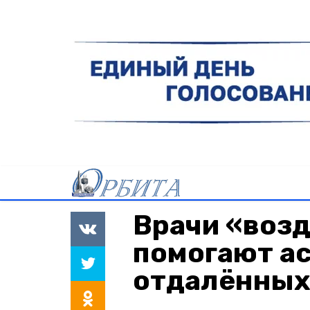
Врачи «воз
помогают а
отдалённых