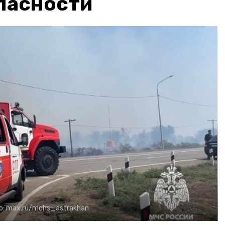
пасности
о:
max.ru/mchs_astrakhan