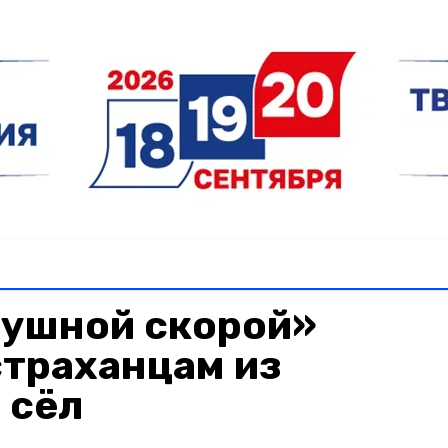
душной скорой»
страханцам из
 сёл