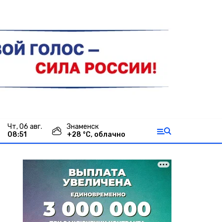
чт, 06 авг.
Знаменск
08:51
+
28
°С,
облачно