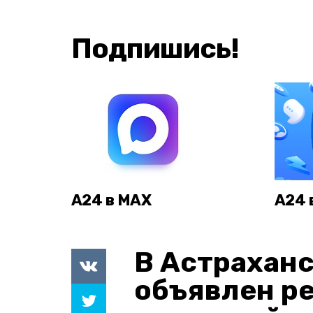
Подпишись!
А24 в MAX
А24 
В Астраханс
объявлен р