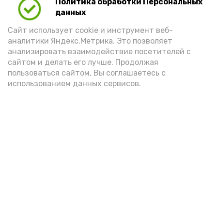
Политика обработки Персональных
Для взрослого человека безопасной
данных
порцией икры считается 30-50 граммов
(2-3 ложки). При этом следует обратить
Сайт использует cookie и инструмент веб-
аналитики Яндекс.Метрика. Это позволяет
внимание на хлеб, с которым она
анализировать взаимодействие посетителей с
подаётся: лучше выбирать
сайтом и делать его лучше. Продолжая
цельнозерновой, с мукой грубого
пользоваться сайтом, Вы соглашаетесь с
использованием данных сервисов.
помола. Есть икру следует в первой
половине дня. Кстати, полезнее для
здоровья сопроводить такой бутерброд
сочными овощами, свежей зеленью и
отварным яйцом.