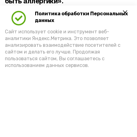
быть аллергики».
Политика обработки Персональных
Для взрослого человека безопасной
данных
порцией икры считается 30-50 граммов
(2-3 ложки). При этом следует обратить
Сайт использует cookie и инструмент веб-
аналитики Яндекс.Метрика. Это позволяет
внимание на хлеб, с которым она
анализировать взаимодействие посетителей с
подаётся: лучше выбирать
сайтом и делать его лучше. Продолжая
цельнозерновой, с мукой грубого
пользоваться сайтом, Вы соглашаетесь с
использованием данных сервисов.
помола. Есть икру следует в первой
половине дня. Кстати, полезнее для
здоровья сопроводить такой бутерброд
сочными овощами, свежей зеленью и
отварным яйцом.