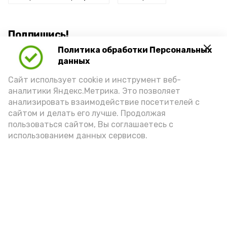
Подпишись!
Политика обработки Персональных
данных
Сайт использует cookie и инструмент веб-
аналитики Яндекс.Метрика. Это позволяет
анализировать взаимодействие посетителей с
А24 в MAX
А24 в Вконтакте
А2
сайтом и делать его лучше. Продолжая
пользоваться сайтом, Вы соглашаетесь с
использованием данных сервисов.
Астраханцам дали алгоритм
действий при ракетной
опасности