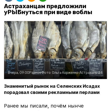
Астраханцам предложили
уРЫБнуться при виде воблы
Вчера, 09:00
Разное
Фото:
Ольга Корженко
Астрахань 24
Знаменитый рынок на Селенских Исадах
порадовал своими рекламными перлами
Ранее мы писали, почём нынче