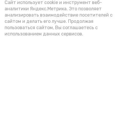
Сайт использует cookie и инструмент веб-
аналитики Яндекс.Метрика. Это позволяет
анализировать взаимодействие посетителей с
сайтом и делать его лучше. Продолжая
пользоваться сайтом, Вы соглашаетесь с
использованием данных сервисов.
Фото: Ольга Корженко Астрахань 24
Как объяснили продавцы, воблу берут
охотно: уж больно хороша на вкус. К
тому же её удобно транспортировать,
она долго не портится. А это
немаловажно: рыбка, особенно с такими