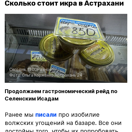
Сколько стоит икра в Астрахани
Сегодня, 11:00
Разное
Фото:
Ольга Корженко
Астрахань 24
Продолжаем гастрономический рейд по
Селенским Исадам
Ранее мы
писали
про изобилие
волжских угощений на базаре. Все они
достойны того, чтобы их попробовать.