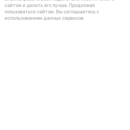
подаётся: лучше выбирать
сайтом и делать его лучше. Продолжая
цельнозерновой, с мукой грубого
пользоваться сайтом, Вы соглашаетесь с
использованием данных сервисов.
помола. Есть икру следует в первой
половине дня. Кстати, полезнее для
здоровья сопроводить такой бутерброд
сочными овощами, свежей зеленью и
отварным яйцом.