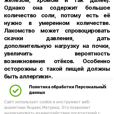
железом, хромом и так далее).
Однако она содержит большое
количество соли, потому есть её
нужно в умеренном количестве.
Лакомство может спровоцировать
скачки давления, дать
дополнительную нагрузку на почки,
увеличить вероятность
возникновения отёков. Особенно
осторожны с такой пищей должны
быть аллергики».
Политика обработки Персональных
Для взрослого человека безопасной
данных
порцией икры считается 30-50 граммов
(2-3 ложки). При этом следует обратить
Сайт использует cookie и инструмент веб-
аналитики Яндекс.Метрика. Это позволяет
внимание на хлеб, с которым она
анализировать взаимодействие посетителей с