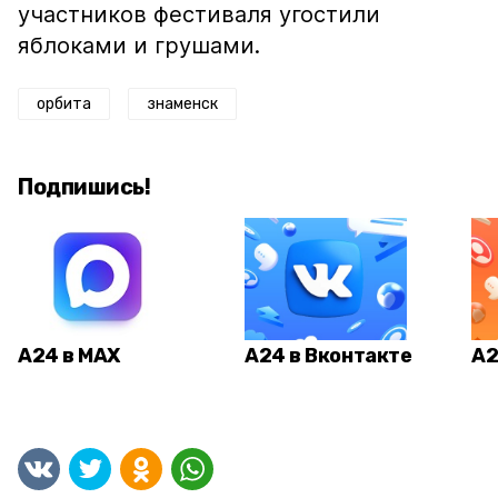
участников фестиваля угостили
яблоками и грушами.
орбита
знаменск
Подпишись!
А24 в MAX
А24 в Вконтакте
А2