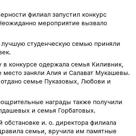
верности филиал запустил конкурс
 Неожиданно мероприятие вызвало
а лучшую студенческую семью приняли
век.
у в конкурсе одержала семья Киливник,
е место заняли Алия и Салават Мукашевы.
 отдано семье Пуказовых, Любови и
поощрительные награды также получили
лдашевых и семья Горбатовых.
 обстановке и. о. директора филиала
дравила семьи, вручила им памятные