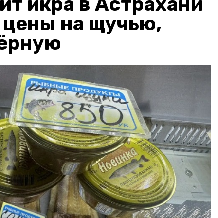
ит икра в Астрахани
: цены на щучью,
чёрную