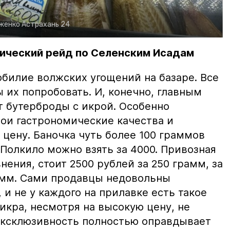
рженко
Астрахань 24
ический рейд по Селенским Исадам
билие волжских угощений на базаре. Все
ы их попробовать. И, конечно, главным
т бутерброды с икрой. Особенно
вои гастрономические качества и
цену. Баночка чуть более 100 граммов
 Полкило можно взять за 4000. Привозная
нения, стоит 2500 рублей за 250 грамм, за
амм. Сами продавцы недовольны
и не у каждого на прилавке есть такое
 икра, несмотря на высокую цену, не
 эксклюзивность полностью оправдывает