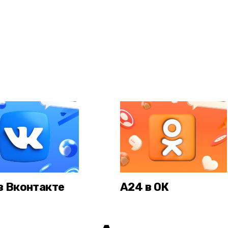
в Вконтакте
А24 в ОК