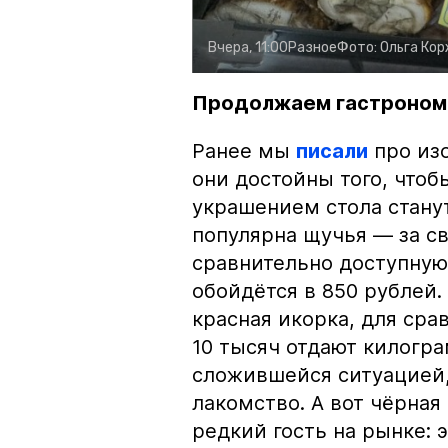
Вчера, 11:00
Разное
Фото:
Ольга Ко
Продолжаем гастроном
Ранее мы
писали
про изо
они достойны того, чтоб
украшением стола стану
популярна щучья — за с
сравнительно доступную 
обойдётся в 850 рублей.
красная икорка, для срав
10 тысяч отдают килогр
сложившейся ситуацией, 
лакомство. А вот чёрная
редкий гость на рынке: