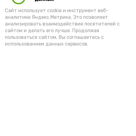
порцией икры считается 30-50 граммов
(2-3 ложки). При этом следует обратить
Сайт использует cookie и инструмент веб-
аналитики Яндекс.Метрика. Это позволяет
внимание на хлеб, с которым она
анализировать взаимодействие посетителей с
подаётся: лучше выбирать
сайтом и делать его лучше. Продолжая
цельнозерновой, с мукой грубого
пользоваться сайтом, Вы соглашаетесь с
использованием данных сервисов.
помола. Есть икру следует в первой
половине дня. Кстати, полезнее для
здоровья сопроводить такой бутерброд
сочными овощами, свежей зеленью и
отварным яйцом.