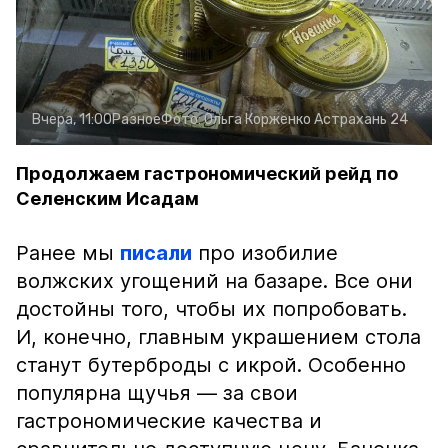
Вчера, 11:00
Разное
Фото:
Ольга Корженко
Астрахань 24
Продолжаем гастрономический рейд по
Селенским Исадам
Ранее мы
писали
про изобилие
волжских угощений на базаре. Все они
достойны того, чтобы их попробовать.
И, конечно, главным украшением стола
станут бутерброды с икрой. Особенно
популярна щучья — за свои
гастрономические качества и