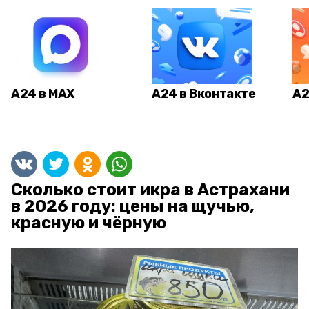
А24 в MAX
А24 в Вконтакте
А2
Сколько стоит икра в Астрахани
в 2026 году: цены на щучью,
красную и чёрную