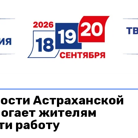
тости Астраханской
могает жителям
ти работу