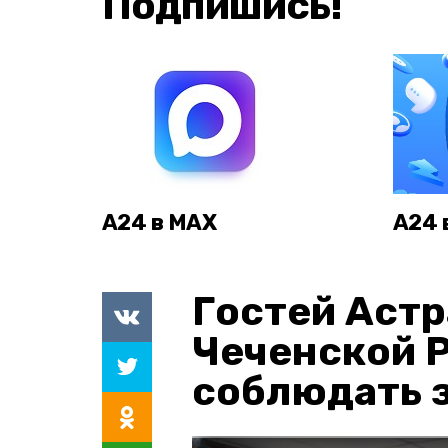
Подпишись!
А24 в MAX
А24 
Гостей Астр
Чеченской 
соблюдать з