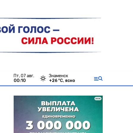
пт, 07 авг.
Знаменск
00:10
+
26
°С,
ясно