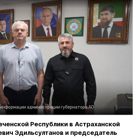
 информации администрации губернатора АО
еченской Республики в Астраханской
евич Эдильсултанов и председатель