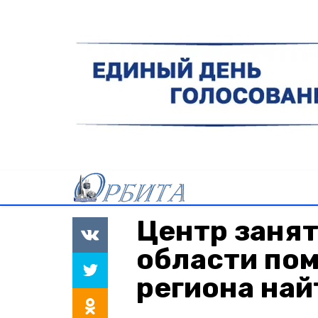
Центр заня
области по
региона най